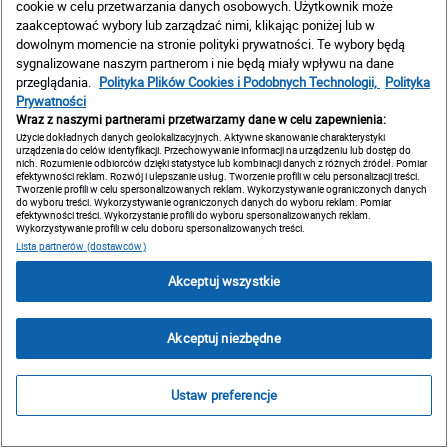
Webinar "WYNIEŚ SWÓJ BIZNES NA WYŻSZY POZIOM
cookie w celu przetwarzania danych osobowych. Użytkownik może
- BASIC - 3. STRATEGIA BIZNESU" by Akademia PRO
zaakceptować wybory lub zarządzać nimi, klikając poniżej lub w
dowolnym momencie na stronie polityki prywatności. Te wybory będą
by Otodom has ended
sygnalizowane naszym partnerom i nie będą miały wpływu na dane
Wednesday, July 1, 2026 11:00 AM Europe/Warsaw
przeglądania.
Polityka Plików Cookies i Podobnych Technologii,
Polityka
Prywatności
Wraz z naszymi partnerami przetwarzamy dane w celu zapewnienia:
Użycie dokładnych danych geolokalizacyjnych. Aktywne skanowanie charakterystyki
urządzenia do celów identyfikacji. Przechowywanie informacji na urządzeniu lub dostęp do
nich. Rozumienie odbiorców dzięki statystyce lub kombinacji danych z różnych źródeł. Pomiar
efektywności reklam. Rozwój i ulepszanie usług. Tworzenie profili w celu personalizacji treści.
Tworzenie profili w celu spersonalizowanych reklam. Wykorzystywanie ograniczonych danych
do wyboru treści. Wykorzystywanie ograniczonych danych do wyboru reklam. Pomiar
efektywności treści. Wykorzystanie profili do wyboru spersonalizowanych reklam.
Wykorzystywanie profili w celu doboru spersonalizowanych treści.
Lista partnerów (dostawców)
Akceptuj wszystkie
Akceptuj niezbędne
Ustaw preferencje
Share this page!