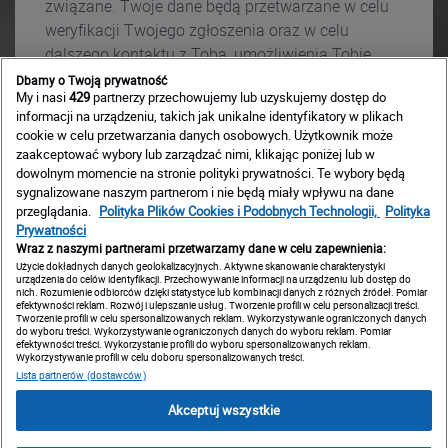
związane. Twoje dane będą przetwarzane w celu
weryfikacji Twojego zgłoszenia oraz w celu
dalszego kontaktu z Tobą, umożliwienia Tobie
wzięcia udziału w Webinarze oraz przesyłania
Dbamy o Twoją prywatność
My i nasi
429
partnerzy przechowujemy lub uzyskujemy dostęp do
informacji podsumowujących. W związku z
informacji na urządzeniu, takich jak unikalne identyfikatory w plikach
powyższym przysługuje Ci prawo dostępu do
cookie w celu przetwarzania danych osobowych. Użytkownik może
Twoich danych, prawo do ich poprawiania,
zaakceptować wybory lub zarządzać nimi, klikając poniżej lub w
usunięcia, przenoszenia oraz do ograniczenia ich
dowolnym momencie na stronie polityki prywatności. Te wybory będą
sygnalizowane naszym partnerom i nie będą miały wpływu na dane
przetwarzania. Możesz również sprzeciwić się
przeglądania.
Polityka Plików Cookies i Podobnych Technologii,
Polityka
dalszemu przetwarzaniu Twoich danych – będzie
Prywatności
to jednoznaczne z rezygnacją z udziału w
Wraz z naszymi partnerami przetwarzamy dane w celu zapewnienia:
Użycie dokładnych danych geolokalizacyjnych. Aktywne skanowanie charakterystyki
Webinarze (a po tym dniu – z otrzymywania
urządzenia do celów identyfikacji. Przechowywanie informacji na urządzeniu lub dostęp do
dalszych informacji na jego temat). Więcej
nich. Rozumienie odbiorców dzięki statystyce lub kombinacji danych z różnych źródeł. Pomiar
efektywności reklam. Rozwój i ulepszanie usług. Tworzenie profili w celu personalizacji treści.
informacji na temat przetwarzania Twoich danych
Tworzenie profili w celu spersonalizowanych reklam. Wykorzystywanie ograniczonych danych
do wyboru treści. Wykorzystywanie ograniczonych danych do wyboru reklam. Pomiar
osobowych znajduje się
tutaj
.
efektywności treści. Wykorzystanie profili do wyboru spersonalizowanych reklam.
Wykorzystywanie profili w celu doboru spersonalizowanych treści.
Lista partnerów (dostawców)
See other events from this host
Akceptuj wszystkie