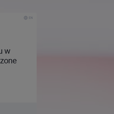
EN
u w
dzone