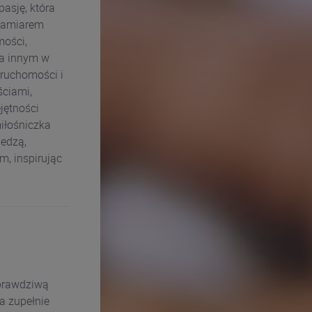
asję, która
 zamiarem
mości,
ia innym w
eruchomości i
ciami,
jętności
iłośniczka
iedzą,
m, inspirując
 prawdziwą
a zupełnie