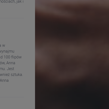
ościach, jak i
a w
i wynajmu
d 100 flipów
ców, Anna
mu. Jest
ównież sztuka.
 Anna
.