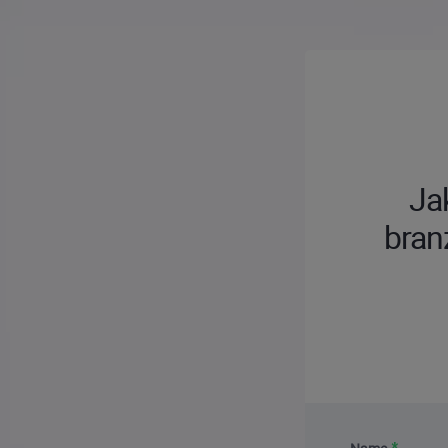
Ja
bran