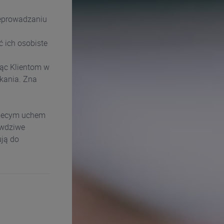
rzeprowadzaniu
ć ich osobiste
jąc Klientom w
kania. Zna
biecym uchem
awdziwe
ują do