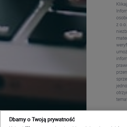
Klika
Infor
osobo
z o.o
niezb
mater
weryf
umożl
info
prawo
przen
sprze
jedno
otrzy
tema
Dbamy o Twoją prywatność