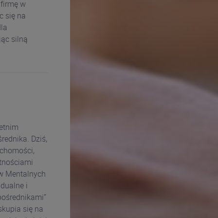
 firmę w
c się na
la
ąc silną
letnim
rednika. Dziś,
uchomości,
tnościami
ów Mentalnych
dualne i
 pośrednikami”
kupia się na