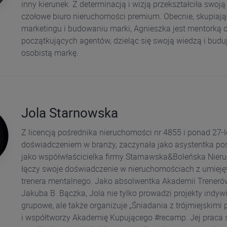
inny kierunek. Z determinacją i wizją przekształciła swoją
czołowe biuro nieruchomości premium. Obecnie, skupiają
marketingu i budowaniu marki, Agnieszka jest mentorką d
początkujących agentów, dzieląc się swoją wiedzą i buduj
osobistą markę.
Jola Starnowska
Z licencją pośrednika nieruchomości nr 4855 i ponad 27-
doświadczeniem w branży, zaczynała jako asystentka poś
jako współwłaścicielka firmy Starnawska&Boleńska Nier
łączy swoje doświadczenie w nieruchomościach z umieję
trenera mentalnego. Jako absolwentka Akademii Trener
Jakuba B. Bączka, Jola nie tylko prowadzi projekty indywi
grupowe, ale także organizuje „Śniadania z trójmiejskimi
i współtworzy Akademię Kupującego #recamp. Jej praca s