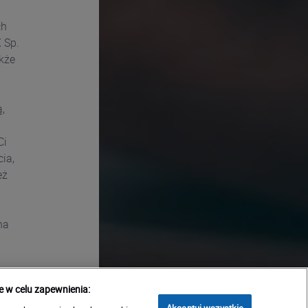
ch
 Sp.
kże
,
Ci
ia,
eż
na
 w celu zapewnienia:
Akceptuj wszystkie