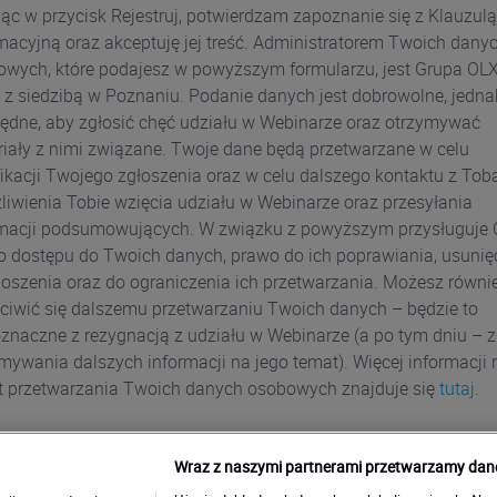
jąc w przycisk Rejestruj, potwierdzam zapoznanie się z Klauzulą
macyjną oraz akceptuję jej treść. Administratorem Twoich dany
wych, które podajesz w powyższym formularzu, jest Grupa OLX
. z siedzibą w Poznaniu. Podanie danych jest dobrowolne, jedna
ędne, aby zgłosić chęć udziału w Webinarze oraz otrzymywać
iały z nimi związane. Twoje dane będą przetwarzane w celu
ikacji Twojego zgłoszenia oraz w celu dalszego kontaktu z Tobą
iwienia Tobie wzięcia udziału w Webinarze oraz przesyłania
rmacji podsumowujących. W związku z powyższym przysługuje 
 dostępu do Twoich danych, prawo do ich poprawiania, usunięc
oszenia oraz do ograniczenia ich przetwarzania. Możesz równi
ciwić się dalszemu przetwarzaniu Twoich danych – będzie to
znaczne z rezygnacją z udziału w Webinarze (a po tym dniu – z
mywania dalszych informacji na jego temat). Więcej informacji 
t przetwarzania Twoich danych osobowych znajduje się
tutaj
.
Wraz z naszymi partnerami przetwarzamy dane