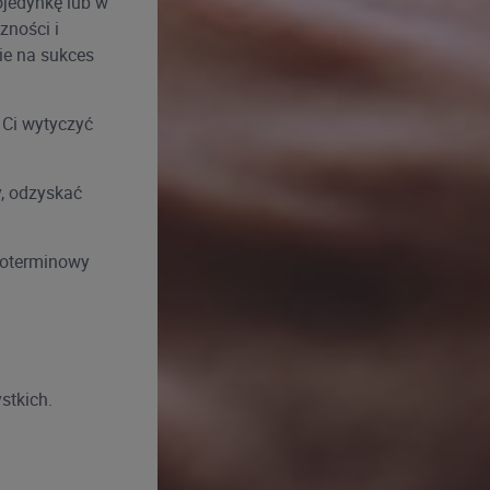
ojedynkę lub w
zności i
ie na sukces
Ci wytyczyć
y, odzyskać
ugoterminowy
stkich.