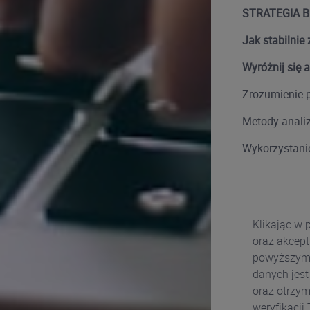
STRATEGIA B
Jak stabilnie
Wyróżnij się a
Zrozumienie po
Metody analiz
Wykorzystanie
Klikając w 
oraz akcept
powyższym f
danych jest
oraz otrzym
weryfikacji