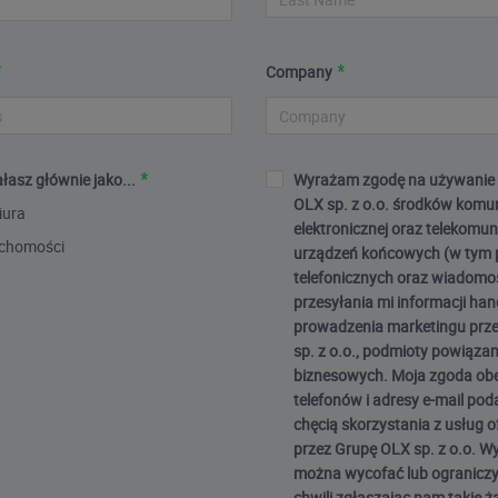
Company
łasz głównie jako...
Wyrażam zgodę na używanie 
OLX sp. z o.o. środków komun
iura
elektronicznej oraz telekomu
uchomości
urządzeń końcowych (w tym 
telefonicznych oraz wiadomo
przesyłania mi informacji ha
prowadzenia marketingu prz
sp. z o.o., podmioty powiązan
biznesowych. Moja zgoda ob
telefonów i adresy e-mail po
chęcią skorzystania z usług 
przez Grupę OLX sp. z o.o. 
można wycofać lub ograniczy
chwili zgłaszając nam takie ż