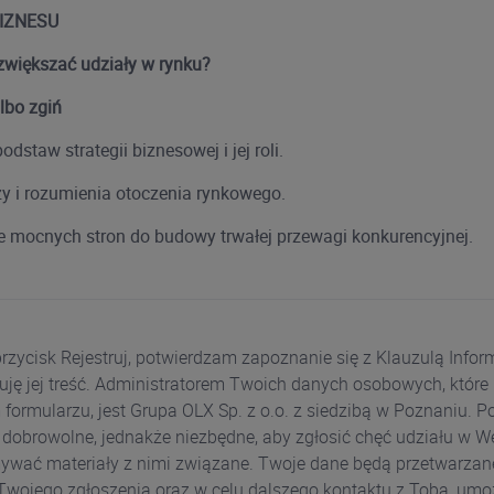
IZNESU
 zwiększać udziały w rynku?
lbo zgiń
dstaw strategii biznesowej i jej roli.
y i rozumienia otoczenia rynkowego.
 mocnych stron do budowy trwałej przewagi konkurencyjnej.
przycisk Rejestruj, potwierdzam zapoznanie się z Klauzulą Info
uję jej treść. Administratorem Twoich danych osobowych, które
ormularzu, jest Grupa OLX Sp. z o.o. z siedzibą w Poznaniu. P
 dobrowolne, jednakże niezbędne, aby zgłosić chęć udziału w W
ywać materiały z nimi związane. Twoje dane będą przetwarzan
 Twojego zgłoszenia oraz w celu dalszego kontaktu z Tobą, umo