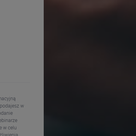
rmacyjną
 podajesz w
odanie
ebinarze
e w celu
żliwienia