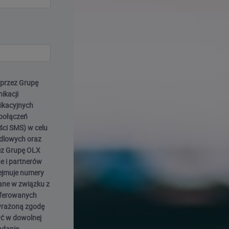
przez Grupę
ikacji
nikacyjnych
połączeń
ści SMS) w celu
ndlowych oraz
ez Grupę OLX
e i partnerów
ejmuje numery
dane w związku z
oferowanych
Wyrażoną zgodę
ć w dowolnej
ądanie.