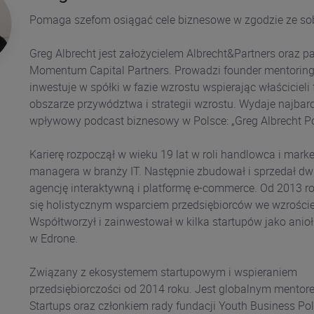
Pomaga szefom osiągać cele biznesowe w zgodzie ze so
Greg Albrecht jest założycielem Albrecht&Partners oraz p
Momentum Capital Partners. Prowadzi founder mentoring
inwestuje w spółki w fazie wzrostu wspierając właścicieli 
obszarze przywództwa i strategii wzrostu. Wydaje najbard
wpływowy podcast biznesowy w Polsce: „Greg Albrecht Po
Karierę rozpoczął w wieku 19 lat w roli handlowca i marke
managera w branży IT. Następnie zbudował i sprzedał dwi
agencję interaktywną i platformę e-commerce. Od 2013 r
się holistycznym wsparciem przedsiębiorców we wzroście
Współtworzył i zainwestował w kilka startupów jako anioł
w Edrone.
Związany z ekosystemem startupowym i wspieraniem
przedsiębiorczości od 2014 roku. Jest globalnym mentor
Startups oraz członkiem rady fundacji Youth Business Po