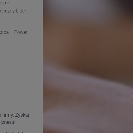
2019”
teczny Lider
kopa – Power
 firmy. Zyskaj
iznesu!