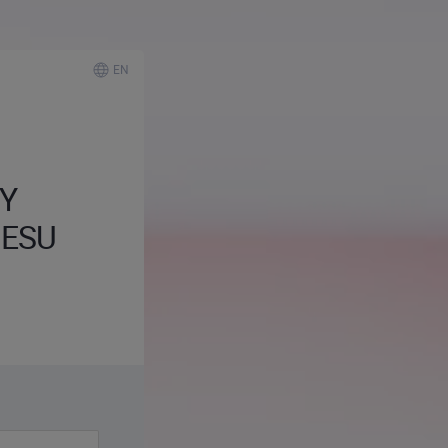
EN
Y
NESU