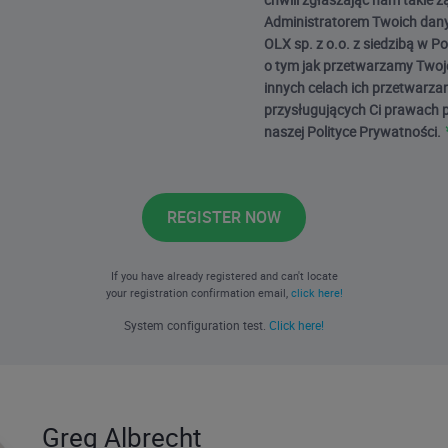
Administratorem Twoich dany
OLX sp. z o.o. z siedzibą w P
o tym jak przetwarzamy Twoj
innych celach ich przetwarzan
przysługujących Ci prawach 
naszej Polityce Prywatności.
REGISTER NOW
If you have already registered and can't locate
your registration confirmation email,
click here!
System configuration test.
Click here!
Greg Albrecht