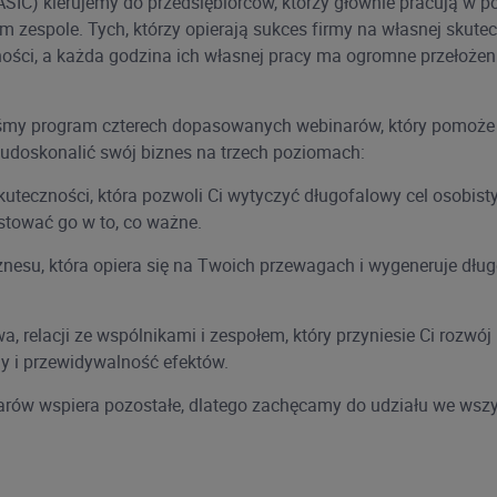
ASIC) kierujemy do przedsiębiorców, którzy głównie pracują w p
 zespole. Tych, którzy opierają sukces firmy na własnej skutec
ści, a każda godzina ich własnej pracy ma ogromne przełożen
śmy program czterech dopasowanych webinarów, który pomoże 
udoskonalić swój biznes na trzech poziomach:
skuteczności, która pozwoli Ci wytyczyć długofalowy cel osobist
stować go w to, co ważne.
biznesu, która opiera się na Twoich przewagach i wygeneruje dł
, relacji ze wspólnikami i zespołem, który przyniesie Ci rozwój
y i przewidywalność efektów.
rów wspiera pozostałe, dlatego zachęcamy do udziału we wszy