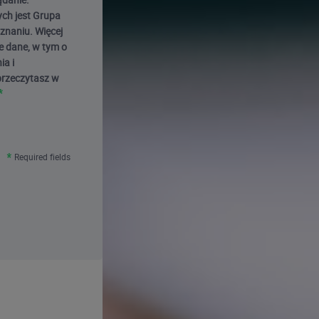
ch jest Grupa
oznaniu. Więcej
e dane, w tym o
ia i
przeczytasz w
Required fields