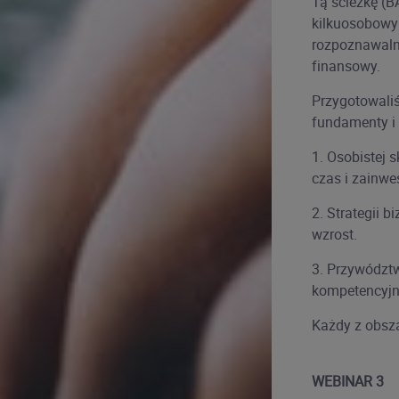
Tą ścieżkę (B
kilkuosobowym
rozpoznawalno
finansowy.
Przygotowali
fundamenty i 
1. Osobistej 
czas i zainwe
2. Strategii 
wzrost.
3. Przywództwa
kompetencyjn
Każdy z obsza
WEBINAR 3