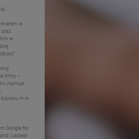
bą.
artnerem w
 oraz
firm w
ziej
dcast”.
ting
e firmy –
oku zajmuje
.
 biznesu m.in.
em Google for
land. Laureat