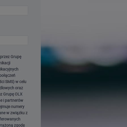
przez Grupę
ikacji
nikacyjnych
połączeń
ści SMS) w celu
ndlowych oraz
ez Grupę OLX
e i partnerów
ejmuje numery
dane w związku z
oferowanych
Wyrażoną zgodę