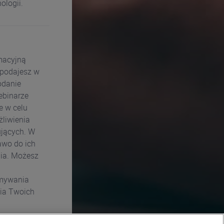
ologii.
rmacyjną
 podajesz w
odanie
ebinarze
e w celu
żliwienia
ujących. W
awo do ich
nia. Możesz
ymywania
nia Twoich