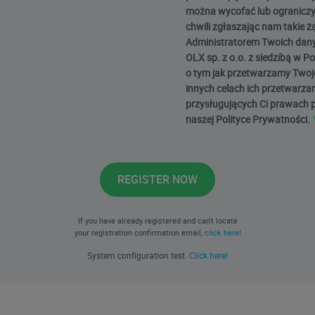
można wycofać lub ograniczy
chwili zgłaszając nam takie ż
Administratorem Twoich dany
OLX sp. z o.o. z siedzibą w P
o tym jak przetwarzamy Twoj
innych celach ich przetwarzan
przysługujących Ci prawach 
naszej Polityce Prywatności.
REGISTER NOW
If you have already registered and can't locate
your registration confirmation email,
click here!
System configuration test.
Click here!