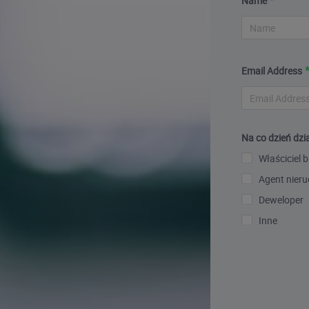
Name
Email Address
Na co dzień dzia
Właściciel b
Agent nier
Deweloper
Inne