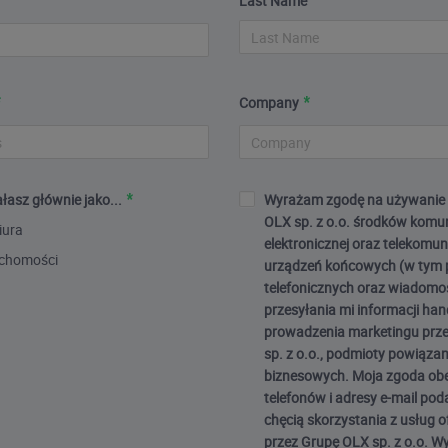
Last Name
Company
łasz głównie jako...
Wyrażam zgodę na używanie 
OLX sp. z o.o. środków komun
iura
elektronicznej oraz telekomu
uchomości
urządzeń końcowych (w tym 
telefonicznych oraz wiadomo
przesyłania mi informacji ha
prowadzenia marketingu prz
sp. z o.o., podmioty powiązan
biznesowych. Moja zgoda ob
telefonów i adresy e-mail po
chęcią skorzystania z usług 
przez Grupę OLX sp. z o.o. 