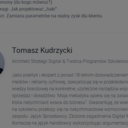
ersony (do kogo mówisz?).
agi: Jak projektować „haki”.
ści: Zamiana parametrów na realny zysk dla klienta.
Tomasz Kudrzycki
Architekt Strategii Digital & Twórca Programów Szkoleni
Jako praktyk i ekspert z ponad 18-letnim doświadczenie
mediów i reklamy cyfrowej, specjalizuję się w przekładani
wiedzy branżowej na konkretne, użyteczne narzędzia wsp
sprzedaż i doradztwo. Moja metodyka opiera się na zasad
która natychmiast wraca do biznesu". Gwarantuję, że wi
na szkoleniu przełoży się na natychmiastowe wzmocnien
zespołu: Język Sprzedawcy: Złożone zagadnienia Digital 
tłumaczę na język handlowcy wykorzystując argumentacj