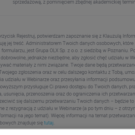
sprzedażową, z pominięciem zbędnej akademickiej termin
przycisk Rejestruj, potwierdzam zapoznanie się z Klauzulą Info
uję jej treść. Administratorem Twoich danych osobowych, które
ormularzu, jest Grupa OLX Sp. z o.o. z siedzibą w Poznaniu. P
 dobrowolne, jednakże niezbędne, aby zgłosić chęć udziału w W
ywać materiały z nimi związane. Twoje dane będą przetwarzan
 Twojego zgłoszenia oraz w celu dalszego kontaktu z Tobą, umo
ia udziału w Webinarze oraz przesyłania informacji podsumow
powyższym przysługuje Ci prawo dostępu do Twoich danych, pr
, usunięcia, przenoszenia oraz do ograniczenia ich przetwarza
zeciwić się dalszemu przetwarzaniu Twoich danych – będzie to
e z rezygnacją z udziału w Webinarze (a po tym dniu – z otrz
formacji na jego temat). Więcej informacji na temat przetwarza
bowych znajduje się
tutaj
.