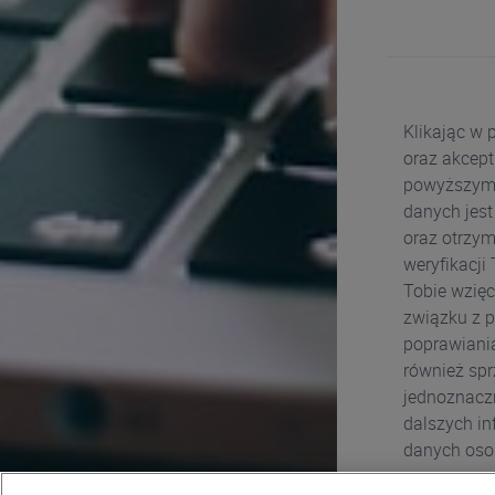
Klikając w 
oraz akcept
powyższym f
danych jest
oraz otrzym
weryfikacji
Tobie wzięc
związku z 
poprawiania
również spr
jednoznaczn
dalszych in
danych oso