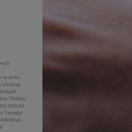
owych
m na rynku
u złożonej
ierające
zie "Wiedza,
edza zdobyta
ie Twojego
Marketingu
ę