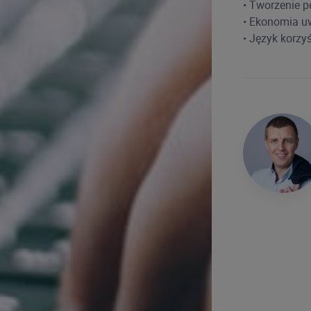
• Tworzenie p
• Ekonomia uw
• Język korzy