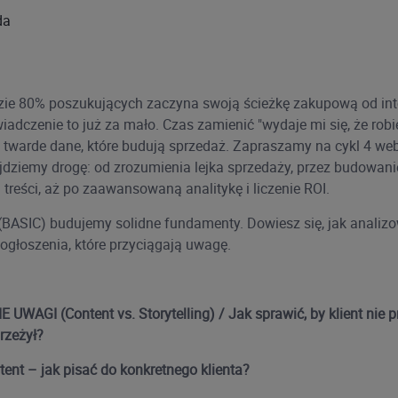
da
zie 80% poszukujących zaczyna swoją ścieżkę zakupową od int
wiadczenie to już za mało. Czas zamienić "wydaje mi się, że robi
 twarde dane, które budują sprzedaż. Zapraszamy na cykl 4 web
jdziemy drogę: od zrozumienia lejka sprzedaży, przez budowani
treści, aż po zaawansowaną analitykę i liczenie ROI.
 (BASIC) budujemy solidne fundamenty. Dowiesz się, jak analizo
 ogłoszenia, które przyciągają uwagę.
UWAGI (Content vs. Storytelling) / Jak sprawić, by klient nie 
przeżył?
tent – jak pisać do konkretnego klienta?