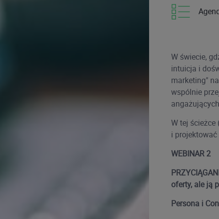
Agen
W świecie, gd
intuicja i doś
marketing" na
wspólnie prze
angażujących 
W tej ścieżce
i projektować
WEBINAR 2
PRZYCIĄGANIE 
oferty, ale ją 
Persona i Con