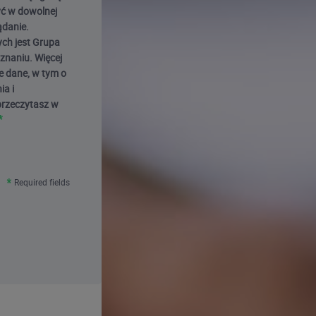
ć w dowolnej
ądanie.
ch jest Grupa
oznaniu. Więcej
e dane, w tym o
ia i
przeczytasz w
Required fields