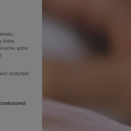
ernetu,
ę dobry
inarów, gdzie
e
wać statystyki
przeskanował